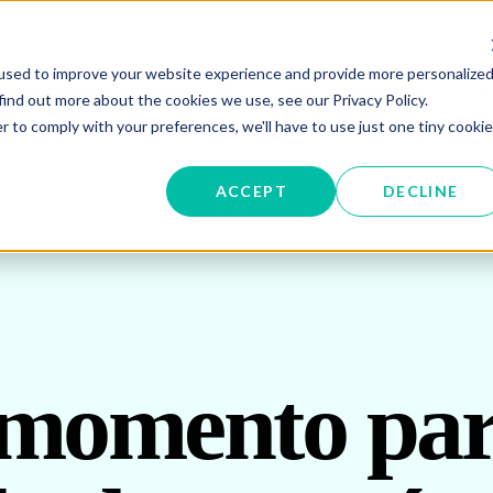
used to improve your website experience and provide more personalize
W SUBMENU FOR ENERGY PROCUREMENT
SHOW SUBMENU FOR ENERG
SHOW 
ENERGY DATA MANAGEMENT
SUSTAINABILITY
IN
find out more about the cookies we use, see our Privacy Policy.
r to comply with your preferences, we'll have to use just one tiny cookie
OR ABOUT US
ACCEPT
DECLINE
momento para