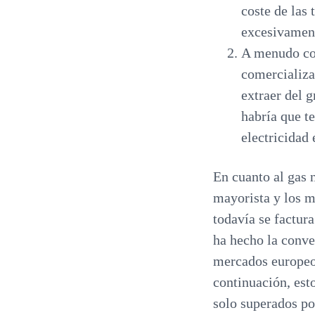
coste de las 
excesivament
A menudo com
comercializa
extraer del g
habría que t
electricidad
En cuanto al gas 
mayorista y los m
todavía se factur
ha hecho la conv
mercados europeos
continuación, est
solo superados po