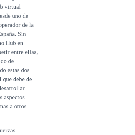
b virtual
desde uno de
operador de la
España. Sin
cho Hub en
tir entre ellas,
ado de
do estas dos
ol que debe de
esarrollar
s aspectos
mas a otros
uerzas.