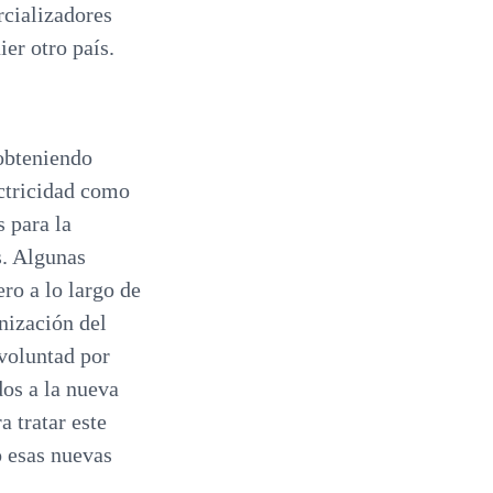
rcializadores
er otro país.
 obteniendo
ectricidad como
s para la
s. Algunas
ro a lo largo de
nización del
 voluntad por
dos a la nueva
 tratar este
o esas nuevas