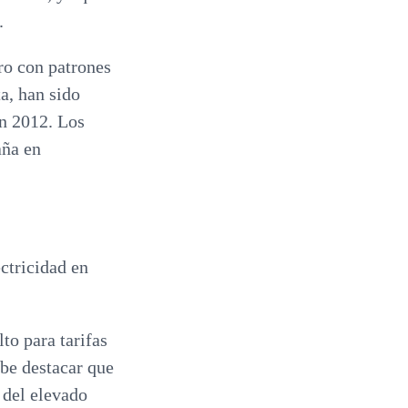
.
ro con patrones
a, han sido
ón 2012. Los
aña en
ectricidad en
to para tarifas
be destacar que
 del elevado