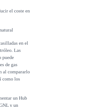
ucir el coste en
natural
asilladas en el
tróleo. Las
o puede
es de gas
n al compararlo
sí como los
ementar un Hub
s GNL y un