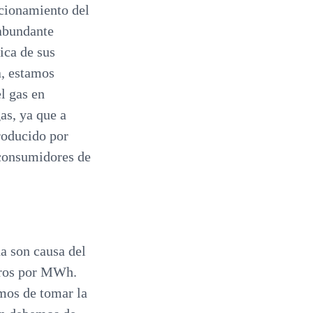
ncionamiento del
 abundante
ica de sus
a, estamos
l gas en
as, ya que a
roducido por
s consumidores de
a son causa del
euros por MWh.
mos de tomar la