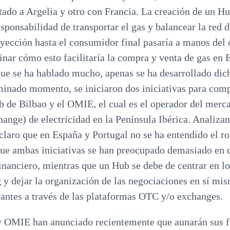
ado a Argelia y otro con Francia. La creación de un Hu
esponsabilidad de transportar el gas y balancear la red 
nyección hasta el consumidor final pasaría a manos del 
ginar cómo esto facilitaría la compra y venta de gas en 
ue se ha hablado mucho, apenas se ha desarrollado di
inado momento, se iniciaron dos iniciativas para compe
b de Bilbao y el OMIE, el cual es el operador del merc
ange) de electricidad en la Península Ibérica. Analizan
 claro que en España y Portugal no se ha entendido el r
que ambas iniciativas se han preocupado demasiado en d
nanciero, mientras que un Hub se debe de centrar en lo
g y dejar la organización de las negociaciones en sí mis
antes a través de las plataformas OTC y/o exchanges.
y OMIE han anunciado recientemente que aunarán sus f