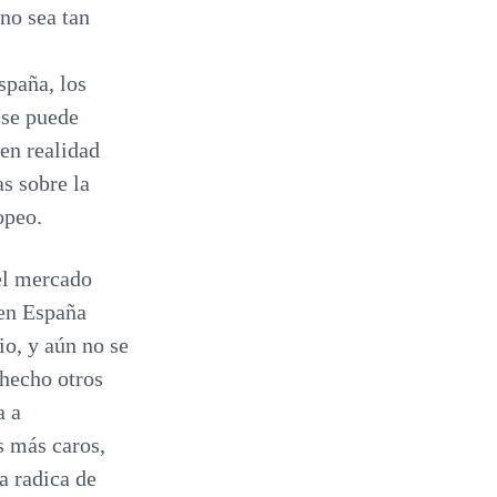
 no sea tan
spaña, los
 se puede
 en realidad
s sobre la
opeo.
del mercado
 en España
io, y aún no se
hecho otros
a a
s más caros,
a radica de