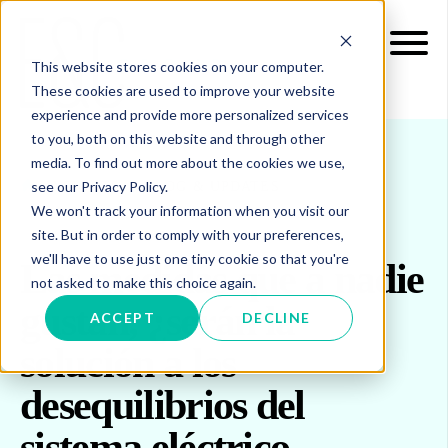
This website stores cookies on your computer.
These cookies are used to improve your website
experience and provide more personalized services
to you, both on this website and through other
media. To find out more about the cookies we use,
see our Privacy Policy.
INSIGHTS
BLOG & UPDATES
We won't track your information when you visit our
site. But in order to comply with your preferences,
we'll have to use just one tiny cookie so that you're
Las medidas que a nadie
not asked to make this choice again.
gustan, ¿serán la
ACCEPT
DECLINE
solución a los
desequilibrios del
sistema eléctrico