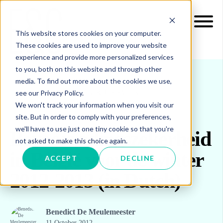
This website stores cookies on your computer.
These cookies are used to improve your website
experience and provide more personalized services
to you, both on this website and through other
media. To find out more about the cookies we use,
see our Privacy Policy.
INSIGHTS
BLOG & UPDATES
We won't track your information when you visit our
site. But in order to comply with your preferences,
we'll have to use just one tiny cookie so that you're
Bevoorradingszekerheid
not asked to make this choice again.
in België voor de winter
ACCEPT
DECLINE
2012-2013 (in Dutch)
Benedict De Meulemeester
11 October 2012